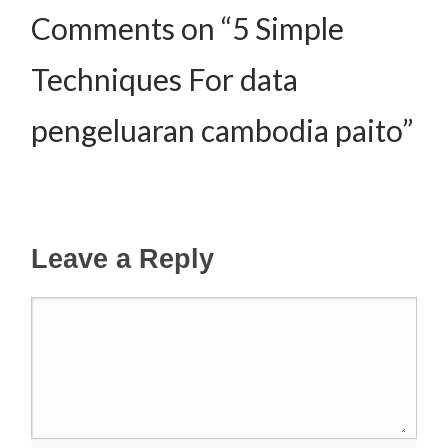
Comments on “5 Simple
Techniques For data
pengeluaran cambodia paito”
Leave a Reply