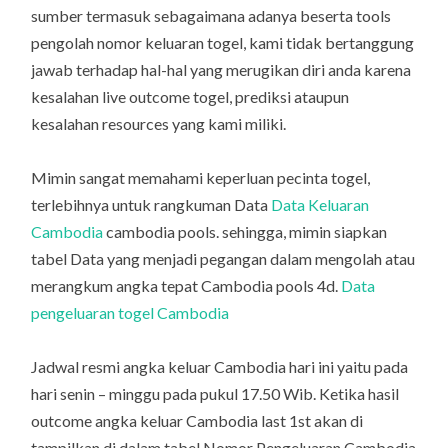
sumber termasuk sebagaimana adanya beserta tools
pengolah nomor keluaran togel, kami tidak bertanggung
jawab terhadap hal-hal yang merugikan diri anda karena
kesalahan live outcome togel, prediksi ataupun
kesalahan resources yang kami miliki.
Mimin sangat memahami keperluan pecinta togel,
terlebihnya untuk rangkuman Data
Data Keluaran
Cambodia
cambodia pools. sehingga, mimin siapkan
tabel Data yang menjadi pegangan dalam mengolah atau
merangkum angka tepat Cambodia pools 4d.
Data
pengeluaran togel Cambodia
Jadwal resmi angka keluar Cambodia hari ini yaitu pada
hari senin – minggu pada pukul 17.50 Wib. Ketika hasil
outcome angka keluar Cambodia last 1st akan di
tampilkan di dalam tabel Nomor Pengeluaran Cambodia