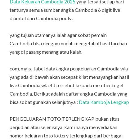
Data Keluaran Cambodia 2025
yang tersaji setiap hari
tentunya semua sumber angka Cambodia 6 digit live
diambil dari Cambodia pools :
yang tujuan utamanya ialah agar sobat pemain
Cambodia bisa dengan mudah mengetahui hasil taruhan
yang di pasang menang atau kalah.
com, maka tabel data angka pengeluaran Cambodia wla
yang ada di bawah akan secepat kilat menayangkan hasil
live Cambodia wla 4d tersebut ke pada member togel
Cambodia. Berikut adalah daftar angka Cambodia yang
bisa sobat gunakan selanjutnya :
Data Kamboja Lengkap
PENGELUARAN TOTO TERLENGKAP bukan situs
perjudian atau sejenisnya, kami hanya menyediakan
nomor keluaran toto lottery terlengkap dari berbagai